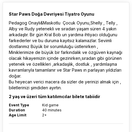
Star Paws Doğa Devriyesi Tiyatro Oyunu
Pedagog Onaylı&Maskotlu Çocuk Oyunu,Shelly , Telly ,
Alby ve Rudy yetenekli ve sıradan yaşam süren 4 yakın
arkadaştır. Bir gün Kral Bob un yardıma ihtiyacı olduğunu
farkederler ve bu duruma kayıtsız kalamazlar. Sevimli
dostlarımız Büyük bir sorumluluğu üstlenirken ,
Miniklerimize de büyük bir farkındalık ve özgüven kaynağı
olacak hikayemizin içinde gezinirken,sıradan gibi görünen
yetenek ve özellikleri ,arkadaşlık, dostluk , yardımlaşma
kavramlarıyla tamamlanır ve Star Paws ın parlayan yıldızları
doğar.
Bu heyecan verici macera da sizler de yerinizi almak için ,
biletlerinizi şimdiden ayırtın.
2 yaş ve üzeri tüm katılımcılar bilete tabiidir
Event Type
Kid game
Duration
40 minutes
Age Limit
2+