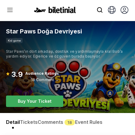
Star Paws Doğa Devriyesi
Kid game
Star Paws’ın dört arkadaşı, dostluk ve yardımlaşmayla kral Bob’a
yardım ediyor. Eğlence ve özgüven burada başlıyor.
3.9
Audience Ratings
18 Comment →
Buy Your Ticket
Detail
Tickets
Comments
Event Rules
18