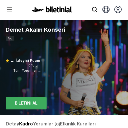
Demet Akalın Konseri
Pop
-
İzleyici Puanı
0 Yorum
Tüm Yorumlar →
BİLETİNİ AL
Detay
Kadro
Yorumlar
Etkinlik Kuralları
[0]