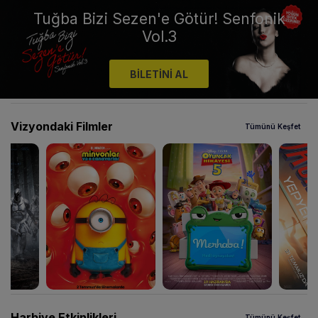
Tuğba Bizi Sezen'e Götür! Senfonik
Vol.3
BİLETİNİ AL
Vizyondaki Filmler
Tümünü Keşfet
Harbiye Etkinlikleri
Tümünü Keşfet