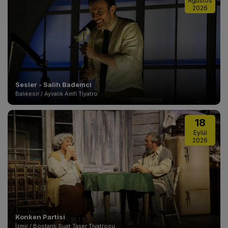
Ağustos
2026
Sesler - Salih Bademci
Balıkesir / Ayvalık Amfi Tiyatro
18
Eylül
2026
Konken Partisi
İzmir / Bostanlı Suat Taşer Tiyatrosu