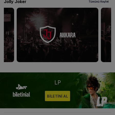
Jolly Joker
Tümünü Keşfet
LP‎
BİLETİNİ AL