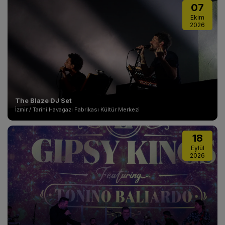
07
Ekim
2026
The Blaze DJ Set
İzmir / Tarihi Havagazı Fabrikası Kültür Merkezi
18
Eylül
2026