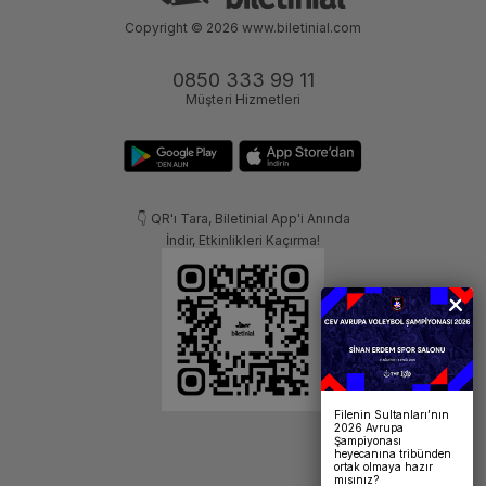
Copyright © 2026
www.biletinial.com
0850 333 99 11
Müşteri Hizmetleri
👇 QR'ı Tara, Biletinial App'i Anında
İndir, Etkinlikleri Kaçırma!
Filenin Sultanları’nın
2026 Avrupa
Şampiyonası
heyecanına tribünden
ortak olmaya hazır
mısınız?