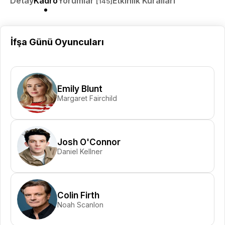
Detay
Kadro
Yorumlar
Etkinlik Kuralları
[145]
İfşa Günü Oyuncuları
Emily Blunt
Margaret Fairchild
Josh O'Connor
Daniel Kellner
Colin Firth
Noah Scanlon