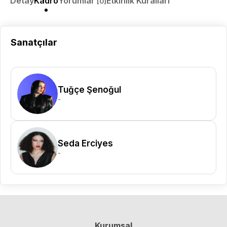
Detay
Kadro
Yorumlar
Etkinlik Kuralları
[0]
Sanatçılar
Tuğçe Şenoğul
-
Seda Erciyes
-
Kurumsal