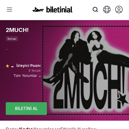
2MUCH!
Konser
-
-
İzleyici Puanı
0 Yorum
Tüm Yorumlar →
BİLETİNİ AL