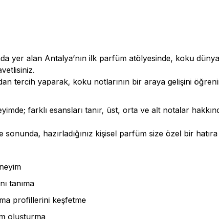
da yer alan Antalya’nın ilk parfüm atölyesinde, koku dünya
etlisiniz.
an tercih yaparak, koku notlarının bir araya gelişini öğren
de; farklı esansları tanır, üst, orta ve alt notalar hakkında
 sonunda, hazırladığınız kişisel parfüm size özel bir hatıra o
eneyim
nı tanıma
a profillerini keşfetme
füm oluşturma