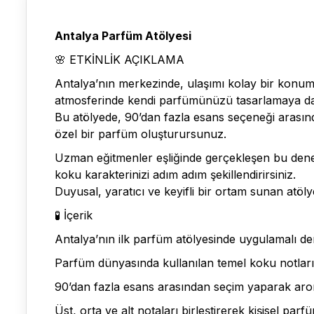
Antalya Parfüm Atölyesi
🌸 ETKİNLİK AÇIKLAMA
Antalya’nın merkezinde, ulaşımı kolay bir konum
atmosferinde kendi parfümünüzü tasarlamaya dav
Bu atölyede, 90’dan fazla esans seçeneği arasınd
özel bir parfüm oluşturursunuz.
Uzman eğitmenler eşliğinde gerçekleşen bu deneyim
koku karakterinizi adım adım şekillendirirsiniz.
Duyusal, yaratıcı ve keyifli bir ortam sunan atölye
🧪 İçerik
Antalya’nın ilk parfüm atölyesinde uygulamalı d
Parfüm dünyasında kullanılan temel koku notları
90’dan fazla esans arasından seçim yaparak arom
Üst, orta ve alt notaları birleştirerek kişisel par