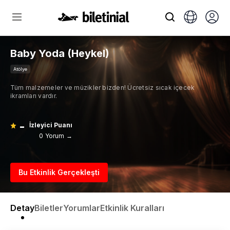
Baby Yoda (Heykel)
Atölye
Tüm malzemeler ve müzikler bizden! Ücretsiz sıcak içecek
ikramları vardır.
-
İzleyici Puanı
0 Yorum →
Bu Etkinlik Gerçekleşti
Detay
Biletler
Yorumlar
Etkinlik Kuralları