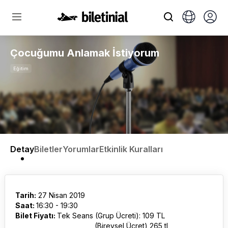
Çocuğumu Anlamak İstiyorum
Eğitim
Detay
Biletler
Yorumlar
Etkinlik Kuralları
Tarih:
27 Nisan 2019
Saat:
16:30 - 19:30
Bilet Fiyatı:
Tek Seans (Grup Ücreti): 109 TL
(Bireysel Ücret) 265 tl