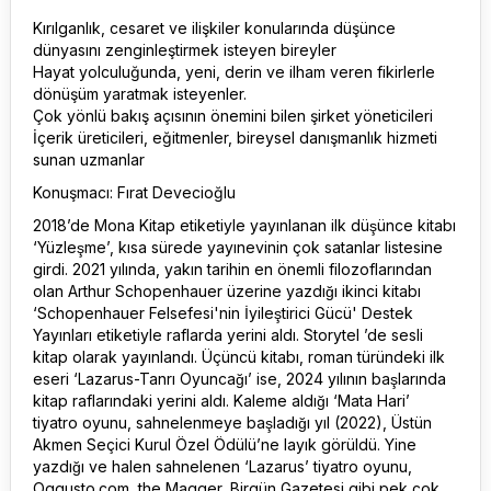
Kırılganlık, cesaret ve ilişkiler konularında düşünce
dünyasını zenginleştirmek isteyen bireyler
Hayat yolculuğunda, yeni, derin ve ilham veren fikirlerle
dönüşüm yaratmak isteyenler.
Çok yönlü bakış açısının önemini bilen şirket yöneticileri
İçerik üreticileri, eğitmenler, bireysel danışmanlık hizmeti
sunan uzmanlar
Konuşmacı: Fırat Devecioğlu
2018’de Mona Kitap etiketiyle yayınlanan ilk düşünce kitabı
‘Yüzleşme’, kısa sürede yayınevinin çok satanlar listesine
girdi. 2021 yılında, yakın tarihin en önemli filozoflarından
olan Arthur Schopenhauer üzerine yazdığı ikinci kitabı
‘Schopenhauer Felsefesi'nin İyileştirici Gücü' Destek
Yayınları etiketiyle raflarda yerini aldı. Storytel ’de sesli
kitap olarak yayınlandı. Üçüncü kitabı, roman türündeki ilk
eseri ‘Lazarus-Tanrı Oyuncağı’ ise, 2024 yılının başlarında
kitap raflarındaki yerini aldı. Kaleme aldığı ‘Mata Hari’
tiyatro oyunu, sahnelenmeye başladığı yıl (2022), Üstün
Akmen Seçici Kurul Özel Ödülü’ne layık görüldü. Yine
yazdığı ve halen sahnelenen ‘Lazarus’ tiyatro oyunu,
Oggusto.com, the Magger, Birgün Gazetesi gibi pek çok