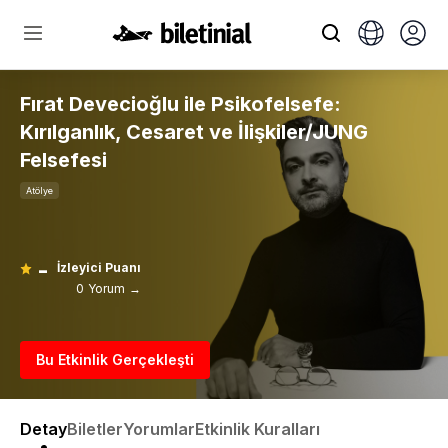
Fırat Devecioğlu ile Psikofelsefe:
Kırılganlık, Cesaret ve İlişkiler/JUNG
Felsefesi
Atölye
-
İzleyici Puanı
0 Yorum →
Bu Etkinlik Gerçekleşti
Detay
Biletler
Yorumlar
Etkinlik Kuralları