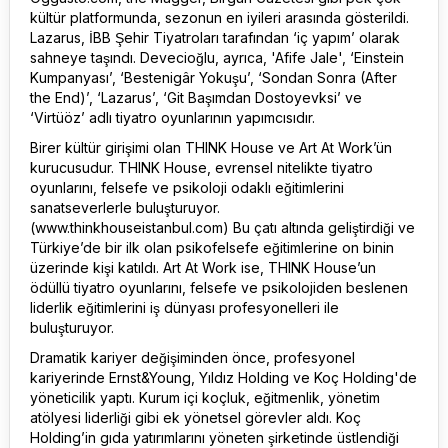
kültür platformunda, sezonun en iyileri arasında gösterildi.
Lazarus, İBB Şehir Tiyatroları tarafından ‘iç yapım’ olarak
sahneye taşındı. Devecioğlu, ayrıca, 'Afife Jale', ‘Einstein
Kumpanyası’, ‘Bestenigâr Yokuşu’, ‘Sondan Sonra (After
the End)’, ‘Lazarus’, ‘Git Başımdan Dostoyevksi’ ve
‘Virtüöz’ adlı tiyatro oyunlarının yapımcısıdır.
Birer kültür girişimi olan THINK House ve Art At Work’ün
kurucusudur. THINK House, evrensel nitelikte tiyatro
oyunlarını, felsefe ve psikoloji odaklı eğitimlerini
sanatseverlerle buluşturuyor.
(www.thinkhouseistanbul.com) Bu çatı altında geliştirdiği ve
Türkiye’de bir ilk olan psikofelsefe eğitimlerine on binin
üzerinde kişi katıldı. Art At Work ise, THINK House’un
ödüllü tiyatro oyunlarını, felsefe ve psikolojiden beslenen
liderlik eğitimlerini iş dünyası profesyonelleri ile
buluşturuyor.
Dramatik kariyer değişiminden önce, profesyonel
kariyerinde Ernst&Young, Yıldız Holding ve Koç Holding'de
yöneticilik yaptı. Kurum içi koçluk, eğitmenlik, yönetim
atölyesi liderliği gibi ek yönetsel görevler aldı. Koç
Holding’in gıda yatırımlarını yöneten şirketinde üstlendiği