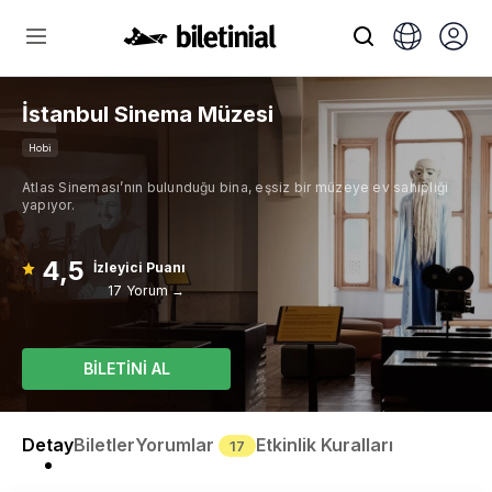
İstanbul Sinema Müzesi
Hobi
Atlas Sineması’nın bulunduğu bina, eşsiz bir müzeye ev sahipliği
yapıyor.
4,5
İzleyici Puanı
17 Yorum →
BİLETİNİ AL
Detay
Biletler
Yorumlar
Etkinlik Kuralları
17