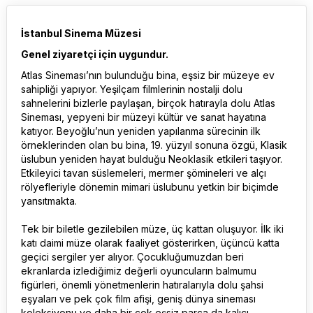
İstanbul Sinema Müzesi
Genel ziyaretçi için uygundur.
Atlas Sineması’nın bulunduğu bina, eşsiz bir müzeye ev
sahipliği yapıyor. Yeşilçam filmlerinin nostalji dolu
sahnelerini bizlerle paylaşan, birçok hatırayla dolu Atlas
Sineması, yepyeni bir müzeyi kültür ve sanat hayatına
katıyor. Beyoğlu’nun yeniden yapılanma sürecinin ilk
örneklerinden olan bu bina, 19. yüzyıl sonuna özgü, Klasik
üslubun yeniden hayat bulduğu Neoklasik etkileri taşıyor.
Etkileyici tavan süslemeleri, mermer şömineleri ve alçı
rölyefleriyle dönemin mimari üslubunu yetkin bir biçimde
yansıtmakta.
Tek bir biletle gezilebilen müze, üç kattan oluşuyor. İlk iki
katı daimi müze olarak faaliyet gösterirken, üçüncü katta
geçici sergiler yer alıyor. Çocukluğumuzdan beri
ekranlarda izlediğimiz değerli oyuncuların balmumu
figürleri, önemli yönetmenlerin hatıralarıyla dolu şahsi
eşyaları ve pek çok film afişi, geniş dünya sineması
koleksiyonu ve daha bir çok eşsiz parça da kalıcı