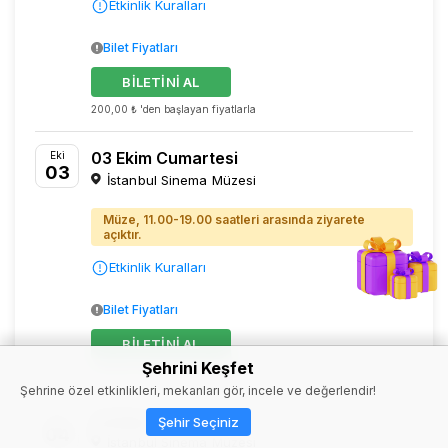
Etkinlik Kuralları
Bilet Fiyatları
BİLETİNİ AL
200,00 ₺ 'den başlayan fiyatlarla
03 Ekim Cumartesi
Eki
03
İstanbul Sinema Müzesi
Müze, 11.00-19.00 saatleri arasında ziyarete
açıktır.
Etkinlik Kuralları
Bilet Fiyatları
BİLETİNİ AL
Şehrini Keşfet
200,00 ₺ 'den başlayan fiyatlarla
Şehrine özel etkinlikleri, mekanları gör, incele ve değerlendir!
04 Ekim Pazar
Eki
Şehir Seçiniz
04
İstanbul Sinema Müzesi