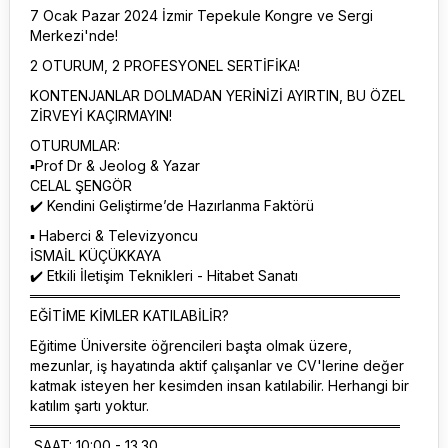
7 Ocak Pazar 2024 İzmir Tepekule Kongre ve Sergi
Merkezi'nde!
2 OTURUM, 2 PROFESYONEL SERTİFİKA!
KONTENJANLAR DOLMADAN YERİNİZİ AYIRTIN, BU ÖZEL
ZİRVEYİ KAÇIRMAYIN!
OTURUMLAR:
▪️Prof Dr & Jeolog & Yazar
CELAL ŞENGÖR
✔️ Kendini Geliştirme’de Hazırlanma Faktörü
▪️ Haberci & Televizyoncu
İSMAİL KÜÇÜKKAYA
✔️ Etkili İletişim Teknikleri - Hitabet Sanatı
═════════════════════════════════════
EĞİTİME KİMLER KATILABİLİR?
Eğitime Üniversite öğrencileri başta olmak üzere,
mezunlar, iş hayatında aktif çalışanlar ve CV'lerine değer
katmak isteyen her kesimden insan katılabilir. Herhangi bir
katılım şartı yoktur.
═════════════════════════════════════
SAAT: 10:00 - 13.30