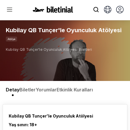
Kubilay QB Tunçer'le Oyunculuk Atölyesi
Atölye
Kubilay QB Tunçer'le Oyunculuk Atölyesi Biletleri
Detay
Biletler
Yorumlar
Etkinlik Kuralları
Kubilay QB Tunçer'le Oyunculuk Atölyesi
Yaş sınırı: 18+