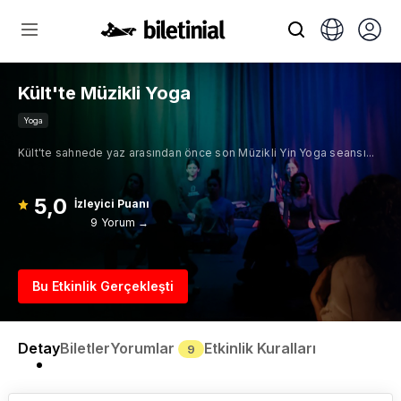
Kült'te Müzikli Yoga
Yoga
Kült'te sahnede yaz arasından önce son Müzikli Yin Yoga seansı...
5,0
İzleyici Puanı
9 Yorum →
Bu Etkinlik Gerçekleşti
Detay
Biletler
Yorumlar
Etkinlik Kuralları
9