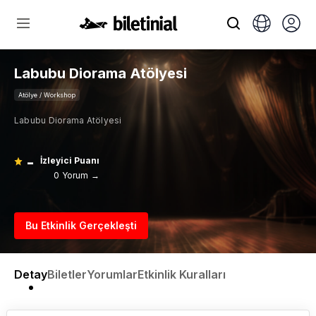
Labubu Diorama Atölyesi
Atölye / Workshop
Labubu Diorama Atölyesi
-
İzleyici Puanı
0 Yorum →
Bu Etkinlik Gerçekleşti
Detay
Biletler
Yorumlar
Etkinlik Kuralları