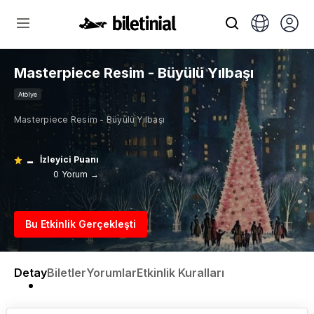
Masterpiece Resim - Büyülü Yılbaşı
Atölye
Masterpiece Resim - Büyülü Yılbaşı
-
İzleyici Puanı
0 Yorum →
Bu Etkinlik Gerçekleşti
Detay
Biletler
Yorumlar
Etkinlik Kuralları