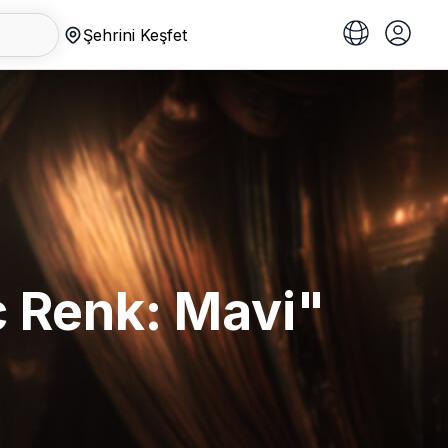
Şehrini Keşfet
ç Renk: Mavi"