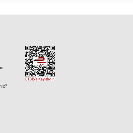
im
niz?