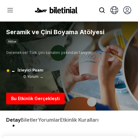
Seramik ve Çini Boyama Atölyesi
Atölye
Geleneksel Türk çini sanatını yakından tanıyın.
-
İzleyici Puanı
0 Yorum →
Bu Etkinlik Gerçekleşti
Detay
Biletler
Yorumlar
Etkinlik Kuralları