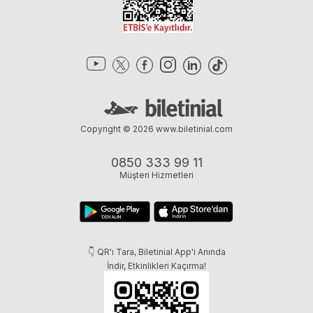
Copyright © 2026
www.biletinial.com
0850 333 99 11
Müşteri Hizmetleri
👇 QR'ı Tara, Biletinial App'i Anında
İndir, Etkinlikleri Kaçırma!