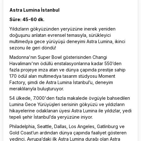
Astra Lumina İstanbul
Süre: 45-60 dk.
Yıldızların gökyüzünden yeryüzüne inerek yeniden
doğuşunu anlatan evrensel temasıyla, sürükleyici
multimedya gece yürüyüşü deneyimi Astra Lumina, ikinci
sezonu ile geri döndü!
Madonna'nın Super Bowl gösterisinden Changi
Havalimanı'nın ödüllü enstalasyonlarına kadar 550’den
fazla projeye imza atan ve dünya çapında prestije sahip
170 ödül alan multimedya tasarım stüdyosu Moment
Factory, şimdi de Astra Lumina İstanbul’u, deneyim
meraklılarıyla buluşturuyor.
54 ülkede, 7.000'den fazla makalede övgüyle bahsedilen
Lumina Gece Yürüyüşleri serisinin gökyüzü ve yıldızların
hikayelerine odaklanan üyesi Astra Lumina ile yıldızlar, yedi
tepeli şehir İstanbul’da yeryüzüne iniyor.
Philadelphia, Seattle, Dallas, Los Angeles, Gatlinburg ve
Gold Coast’un ardından dünya çapında faaliyet gösteren
yedinci, Avrupa’daki ilk Astra Lumina durağı olan Astra