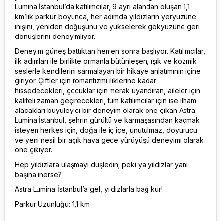
Lumina İstanbul’da katılımcılar, 9 ayrı alandan oluşan 1,1
km’lik parkur boyunca, her adımda yıldızların yeryüzüne
inişini, yeniden doğuşunu ve yükselerek gökyüzüne geri
dönüşlerini deneyimliyor.
Deneyim güneş battıktan hemen sonra başlıyor. Katılımcılar,
ilk adımları ile birlikte ormanla bütünleşen, ışık ve kozmik
seslerle kendilerini sarmalayan bir hikaye anlatımının içine
giriyor. Çiftler için romantizmi iliklerine kadar
hissedecekleri, çocuklar için merak uyandıran, aileler için
kaliteli zaman geçirecekleri, tüm katılımcılar için ise ilham
alacakları büyüleyici bir deneyim olarak öne çıkan Astra
Lumina İstanbul, şehrin gürültü ve karmaşasından kaçmak
isteyen herkes için, doğa ile iç içe, unutulmaz, doyurucu
ve yeni nesil bir açık hava gece yürüyüşü deneyimi olarak
öne çıkıyor.
Hep yıldızlara ulaşmayı düşledin; peki ya yıldızlar yanı
başına inerse?
Astra Lumina İstanbul’a gel, yıldızlarla bağ kur!
Parkur Uzunluğu: 1,1 km