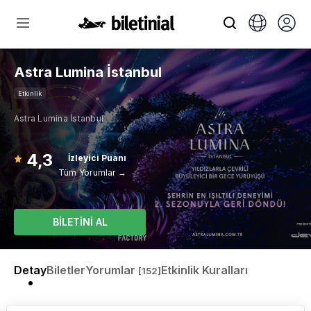
Astra Lumina İstanbul
Etkinlik
Astra Lumina İstanbul
4,3
İzleyici Puanı
Tüm Yorumlar →
BİLETİNİ AL
Detay
Biletler
Yorumlar
Etkinlik Kuralları
[152]