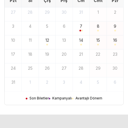
Pzt
Sl
Çrş
Prş
Cm
Cmt
Pzr
27
28
29
30
31
1
2
3
4
5
6
7
8
9
10
11
12
13
14
15
16
17
18
19
20
21
22
23
24
25
26
27
28
29
30
31
1
2
3
4
5
6
Son Biletler
Kampanyalı
Avantajlı Dönem