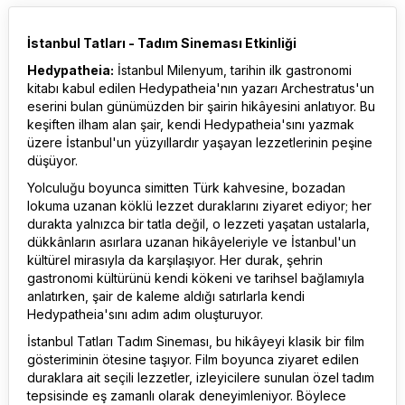
İstanbul Tatları - Tadım Sineması Etkinliği
Hedypatheia:
İstanbul Milenyum, tarihin ilk gastronomi
kitabı kabul edilen Hedypatheia'nın yazarı Archestratus'un
eserini bulan günümüzden bir şairin hikâyesini anlatıyor. Bu
keşiften ilham alan şair, kendi Hedypatheia'sını yazmak
üzere İstanbul'un yüzyıllardır yaşayan lezzetlerinin peşine
düşüyor.
Yolculuğu boyunca simitten Türk kahvesine, bozadan
lokuma uzanan köklü lezzet duraklarını ziyaret ediyor; her
durakta yalnızca bir tatla değil, o lezzeti yaşatan ustalarla,
dükkânların asırlara uzanan hikâyeleriyle ve İstanbul'un
kültürel mirasıyla da karşılaşıyor. Her durak, şehrin
gastronomi kültürünü kendi kökeni ve tarihsel bağlamıyla
anlatırken, şair de kaleme aldığı satırlarla kendi
Hedypatheia'sını adım adım oluşturuyor.
İstanbul Tatları Tadım Sineması, bu hikâyeyi klasik bir film
gösteriminin ötesine taşıyor. Film boyunca ziyaret edilen
duraklara ait seçili lezzetler, izleyicilere sunulan özel tadım
tepsisinde eş zamanlı olarak deneyimleniyor. Böylece