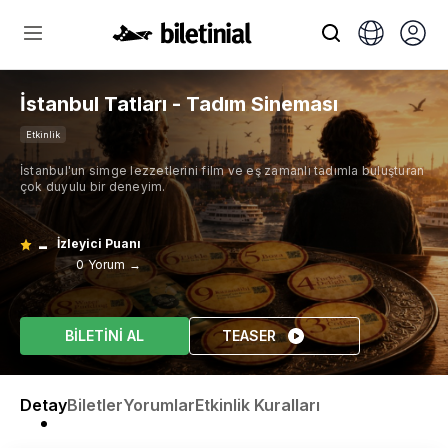
İstanbul Tatları - Tadım Sineması
Etkinlik
İstanbul'un simge lezzetlerini film ve eş zamanlı tadımla buluşturan
çok duyulu bir deneyim.
-
İzleyici Puanı
0 Yorum →
BİLETİNİ AL
TEASER
Detay
Biletler
Yorumlar
Etkinlik Kuralları