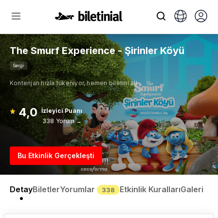
The Smurf Experience - Şirinler Köyü
Sergi
Kontenjan hızla tükeniyor, hemen biletini al!
4,0
İzleyici Puanı
338 Yorum →
Bu Etkinlik Gerçekleşti
Detay
Biletler
Yorumlar
Etkinlik Kuralları
Galeri
338