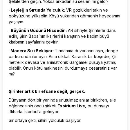
Şelale’den geçin. Yoksa arkadan su sesleri mi geldi?
· Leyleğin Sırtında Yolculuk:
VR gözlükleri takın ve
gökyüzüne yükselin. Köyü yukarıdan görmenin heyecanını
yaşayın.
·
Büyünün Gücünü Hissedin:
AR sihriyle Şirinlerle dans
edin, Şirin Baba’nın iksirlerini karıştırın ve kadim büyü
kitabının sayfalarını çevirin.
·
Macera Sizi Bekliyor:
Tırmanma duvarlarını aşın, denge
parkurunda ilerleyin. Ama dikkat! Karanlık bir köşede, 7,5
metrelik devasa ve animatronik Gargamel pusuya yatmış
olabilir. Onun kötü makinesini durdurmaya cesaretiniz var
mı?
Şirinler artık bir efsane değil, gerçek.
Dünyanın dört bir yanında unutulmaz anılar biriktiren, aile
eğlencesinin öncü şirketi
Expirium Live,
bu dünyayı
iftiharla İstanbul’a getiriyor.
Sır ortaya çıktı, sihirli yolculuk başlıyor.