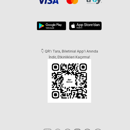
👇 QR'ı Tara, Biletinial App'i Anında
İndir, Etkinlikleri Kaçırma!