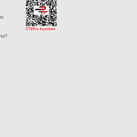
im
niz?