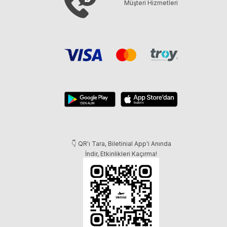
Müşteri Hizmetleri
👇 QR'ı Tara, Biletinial App'i Anında
İndir, Etkinlikleri Kaçırma!