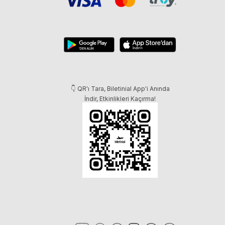
👇 QR'ı Tara, Biletinial App'i Anında
İndir, Etkinlikleri Kaçırma!