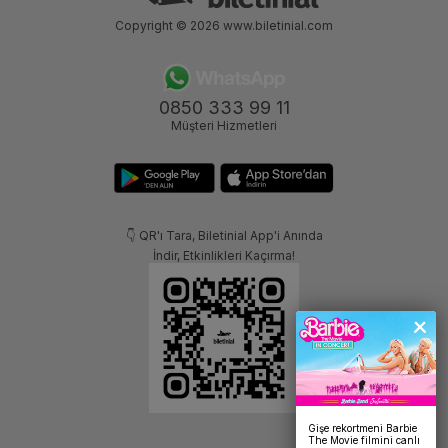
Copyright © 2026
www.biletinial.com
0850 333 99 11
Müşteri Hizmetleri
👇 QR'ı Tara, Biletinial App'i Anında
İndir, Etkinlikleri Kaçırma!
Gişe rekortmeni Barbie
The Movie filmini canlı