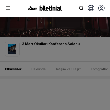
3 Mart Okulları Konferans Salonu
Etkinlikler
Hakkında
İletişim ve Ulaşım
Fotoğraflar