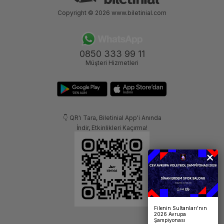
Copyright © 2026
www.biletinial.com
0850 333 99 11
Müşteri Hizmetleri
👇 QR'ı Tara, Biletinial App'i Anında
İndir, Etkinlikleri Kaçırma!
Filenin Sultanları’nın
2026 Avrupa
Şampiyonası