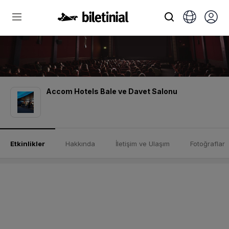
Accom Hotels Bale ve Davet Salonu
Etkinlikler
Hakkında
İletişim ve Ulaşım
Fotoğraflar