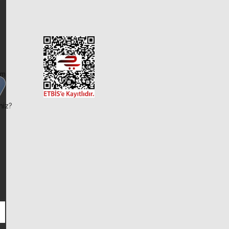
im
niz?
ı