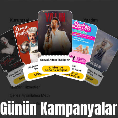
Kurumsal
Yardım
Bilgi Toplumu Hizmetleri
SSS
BiPuan Kurallar & Koşullar
İptal, İade ve Değiş
Kişisel Verilerin Korunması
Nasıl Bilet Alınır
Sözleşme ve Politikalar
Biletinizi Mi Kaybetti
Entegre Yönetim Sistemi Politikası
Kurumsal Kimlik
Hakkımızda
Müşteri Hizmetleri
Çerez Aydınlatma Metni
Günün Kampanyalar
Online Ödeme Koşulları
İletişim