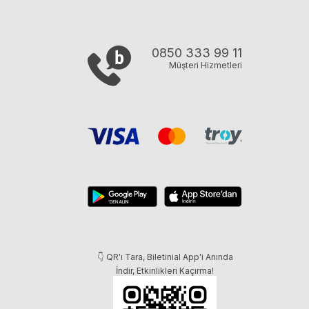
0850 333 99 11
Müşteri Hizmetleri
👇 QR'ı Tara, Biletinial App'i Anında
İndir, Etkinlikleri Kaçırma!