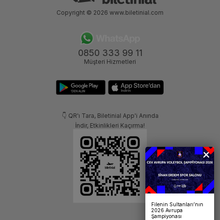
Copyright © 2026
www.biletinial.com
0850 333 99 11
Müşteri Hizmetleri
👇 QR'ı Tara, Biletinial App'i Anında
İndir, Etkinlikleri Kaçırma!
Filenin Sultanları’nın
2026 Avrupa
Şampiyonası