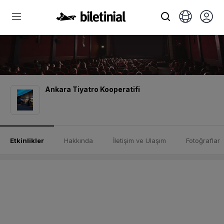
Ankara Tiyatro Kooperatifi
Etkinlikler
Hakkında
İletişim ve Ulaşım
Fotoğraflar