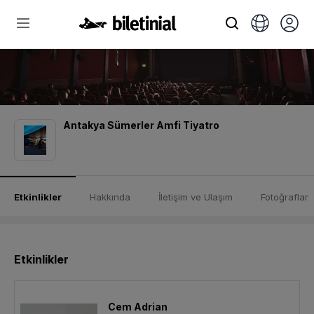
Antakya Sümerler Amfi Tiyatro
Etkinlikler
Hakkında
İletişim ve Ulaşım
Fotoğraflar
Etkinlikler
Cem Adrian