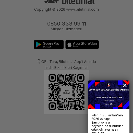
Copyright © 2026
www.biletinial.com
0850 333 99 11
Müşteri Hizmetleri
👇 QR'ı Tara, Biletinial App'i Anında
İndir, Etkinlikleri Kaçırma!
Filenin Sultanları’nın
2026 Avrupa
Şampiyonası
heyecanına tribünden
ortak olmaya hazır