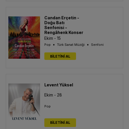
Candan Erçetin -
Doğu Batı
Senfonisi -
Rengâhenk Konser
Ekim - 15
•
•
Pop
Türk Sanat Müziği
Senfoni
BİLETİNİ AL
Levent Yüksel
Ekim - 28
Pop
BİLETİNİ AL