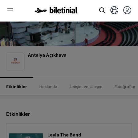
Antalya Açıkhava
Etkinlikler
Hakkında
İletişim ve Ulaşım
Fotoğraflar
Etkinlikler
Leyla The Band