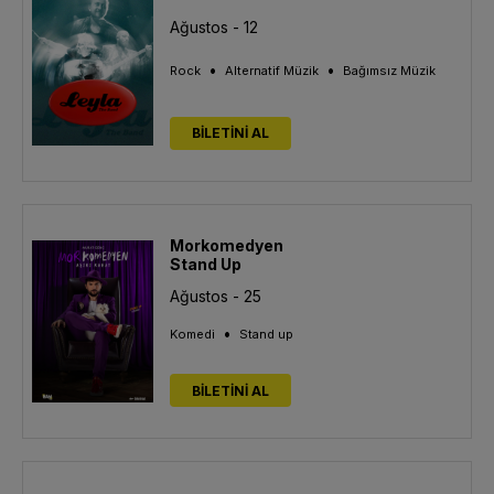
Ağustos - 12
•
•
Rock
Alternatif Müzik
Bağımsız Müzik
BİLETİNİ AL
Morkomedyen
Stand Up
Ağustos - 25
•
Komedi
Stand up
BİLETİNİ AL