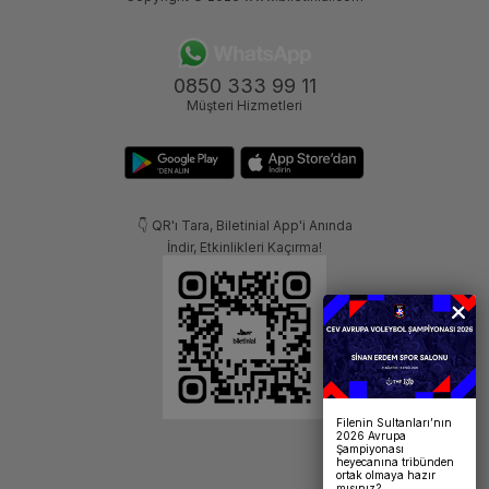
0850 333 99 11
Müşteri Hizmetleri
👇 QR'ı Tara, Biletinial App'i Anında
İndir, Etkinlikleri Kaçırma!
Filenin Sultanları’nın
2026 Avrupa
Şampiyonası
heyecanına tribünden
ortak olmaya hazır
mısınız?