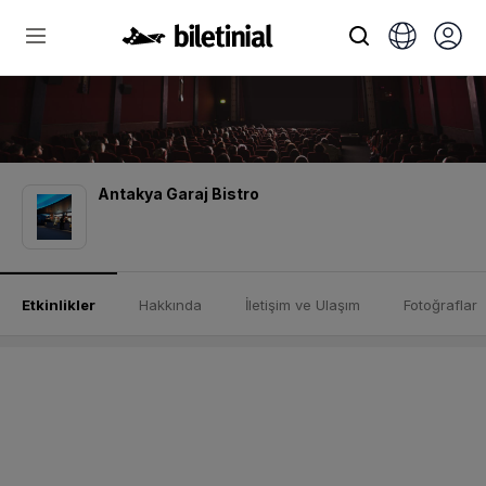
Antakya Garaj Bistro
Etkinlikler
Hakkında
İletişim ve Ulaşım
Fotoğraflar