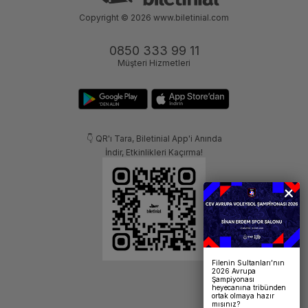
Copyright © 2026
www.biletinial.com
0850 333 99 11
Müşteri Hizmetleri
👇 QR'ı Tara, Biletinial App'i Anında
İndir, Etkinlikleri Kaçırma!
Filenin Sultanları’nın
2026 Avrupa
Şampiyonası
heyecanına tribünden
ortak olmaya hazır
mısınız?