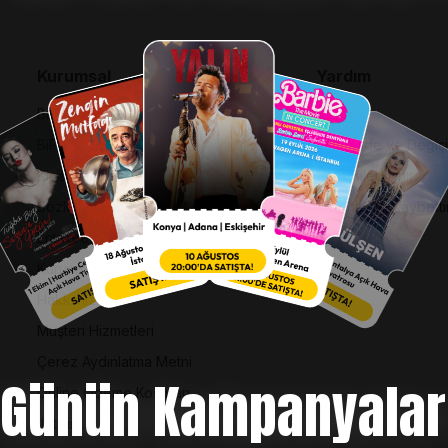
Kurumsal
Yardım
Bilgi Toplumu Hizmetleri
SSS
BiPuan Kurallar & Koşullar
İptal, İade ve Değiş
Kişisel Verilerin Korunması
Nasıl Bilet Alınır
Sözleşme ve Politikalar
Biletinizi Mi Kaybetti
Entegre Yönetim Sistemi Politikası
Kurumsal Kimlik
Hakkımızda
Müşteri Hizmetleri
Çerez Aydınlatma Metni
Günün Kampanyalar
Online Ödeme Koşulları
İletişim