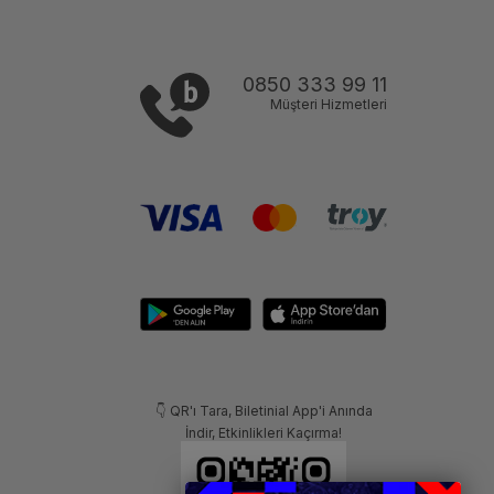
0850 333 99 11
Müşteri Hizmetleri
👇 QR'ı Tara, Biletinial App'i Anında
İndir, Etkinlikleri Kaçırma!