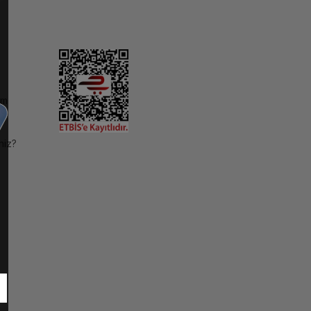
im
niz?
ı