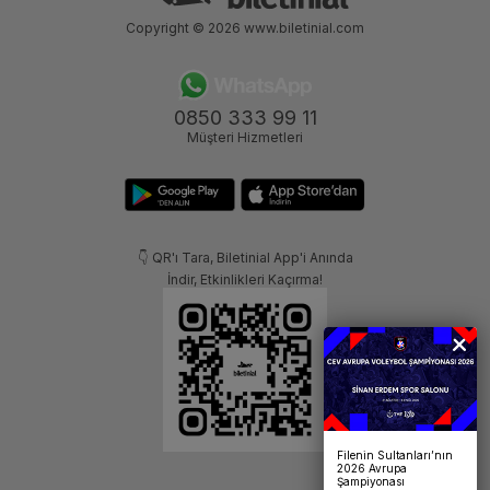
Copyright © 2026
www.biletinial.com
0850 333 99 11
Müşteri Hizmetleri
👇 QR'ı Tara, Biletinial App'i Anında
İndir, Etkinlikleri Kaçırma!
Filenin Sultanları’nın
2026 Avrupa
Şampiyonası