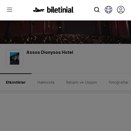
Assos Dionysos Hotel
Etkinlikler
Hakkında
İletişim ve Ulaşım
Fotoğraflar