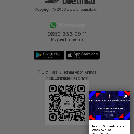
Copyright © 2026
www.biletinial.com
0850 333 99 11
Müşteri Hizmetleri
👇 QR'ı Tara, Biletinial App'i Anında
İndir, Etkinlikleri Kaçırma!
Filenin Sultanları’nın
2026 Avrupa
Şampiyonası