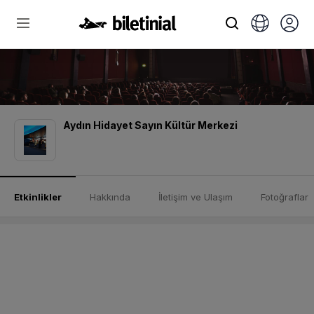
Aydın Hidayet Sayın Kültür Merkezi
Etkinlikler
Hakkında
İletişim ve Ulaşım
Fotoğraflar