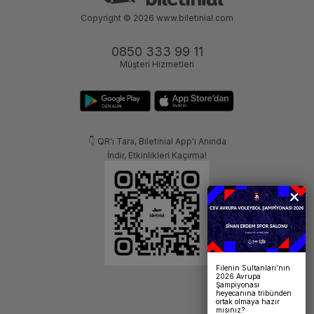
Copyright © 2026
www.biletinial.com
0850 333 99 11
Müşteri Hizmetleri
👇 QR'ı Tara, Biletinial App'i Anında
İndir, Etkinlikleri Kaçırma!
Filenin Sultanları’nın
2026 Avrupa
Şampiyonası
heyecanına tribünden
ortak olmaya hazır
mısınız?