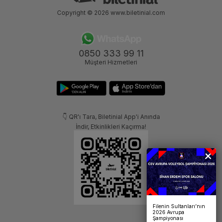
Copyright © 2026
www.biletinial.com
0850 333 99 11
Müşteri Hizmetleri
👇 QR'ı Tara, Biletinial App'i Anında
İndir, Etkinlikleri Kaçırma!
Filenin Sultanları’nın
2026 Avrupa
Şampiyonası