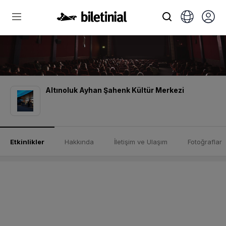
Altınoluk Ayhan Şahenk Kültür Merkezi
Etkinlikler
Hakkında
İletişim ve Ulaşım
Fotoğraflar