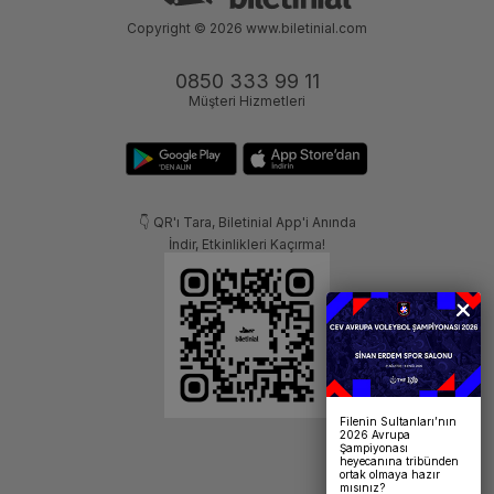
Copyright © 2026
www.biletinial.com
0850 333 99 11
Müşteri Hizmetleri
👇 QR'ı Tara, Biletinial App'i Anında
İndir, Etkinlikleri Kaçırma!
Filenin Sultanları’nın
2026 Avrupa
Şampiyonası
heyecanına tribünden
ortak olmaya hazır
mısınız?