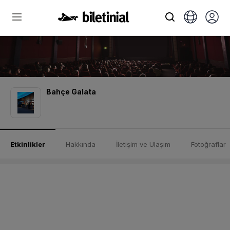
Bahçe Galata
Etkinlikler
Hakkında
İletişim ve Ulaşım
Fotoğraflar