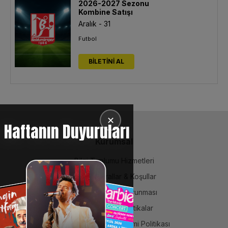
2026-2027 Sezonu
Kombine Satışı
Aralık - 31
Futbol
BİLETİNİ AL
✕
Haftanın Duyuruları
Kurumsal
Bilgi Toplumu Hizmetleri
BiPuan Kurallar & Koşullar
Kişisel Verilerin Korunması
Sözleşme ve Politikalar
Entegre Yönetim Sistemi Politikası