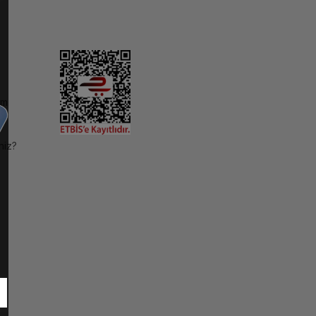
im
niz?
ı