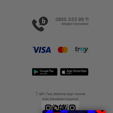
0850 333 99 11
Müşteri Hizmetleri
👇 QR'ı Tara, Biletinial App'i Anında
İndir, Etkinlikleri Kaçırma!