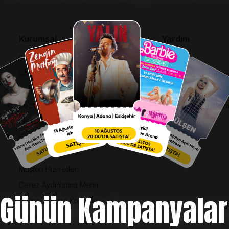
Kurumsal
Yardım
Bilgi Toplumu Hizmetleri
SSS
BiPuan Kurallar & Koşullar
İptal, İade ve Değiş
Kişisel Verilerin Korunması
Nasıl Bilet Alınır
Sözleşme ve Politikalar
Biletinizi Mi Kaybetti
Entegre Yönetim Sistemi Politikası
Kurumsal Kimlik
Hakkımızda
Müşteri Hizmetleri
Çerez Aydınlatma Metni
Günün Kampanyalar
Online Ödeme Koşulları
İletişim