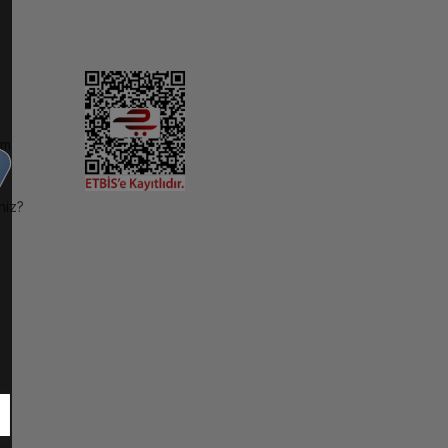
im
niz?
ı