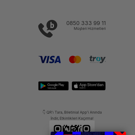
0850 333 99 11
Müşteri Hizmetleri
👇 QR'ı Tara, Biletinial App'i Anında
İndir, Etkinlikleri Kaçırma!