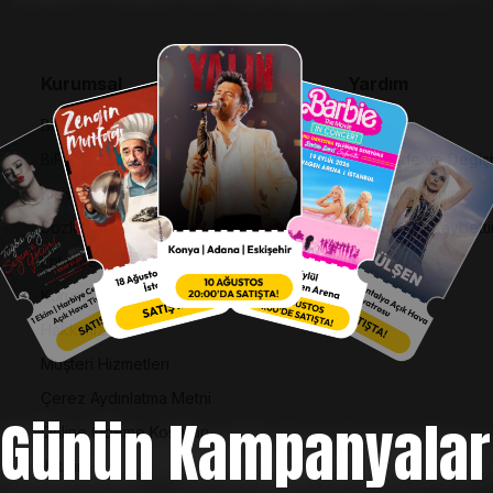
Kurumsal
Yardım
Bilgi Toplumu Hizmetleri
SSS
BiPuan Kurallar & Koşullar
İptal, İade ve Değiş
Kişisel Verilerin Korunması
Nasıl Bilet Alınır
Sözleşme ve Politikalar
Biletinizi Mi Kaybetti
Entegre Yönetim Sistemi Politikası
Kurumsal Kimlik
Hakkımızda
Müşteri Hizmetleri
Çerez Aydınlatma Metni
Günün Kampanyalar
Online Ödeme Koşulları
İletişim