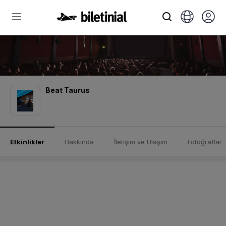
Beat Taurus
Etkinlikler
Hakkında
İletişim ve Ulaşım
Fotoğraflar