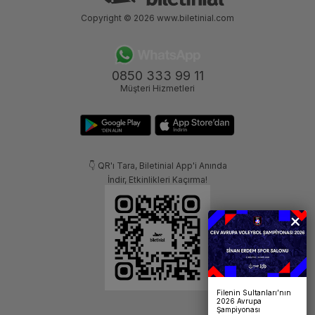
Copyright © 2026
www.biletinial.com
0850 333 99 11
Müşteri Hizmetleri
👇 QR'ı Tara, Biletinial App'i Anında
İndir, Etkinlikleri Kaçırma!
Filenin Sultanları’nın
2026 Avrupa
Şampiyonası