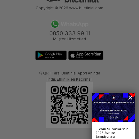
Copyright © 2026
www.biletinial.com
0850 333 99 11
Müşteri Hizmetleri
👇 QR'ı Tara, Biletinial App'i Anında
İndir, Etkinlikleri Kaçırma!
Filenin Sultanları’nın
2026 Avrupa
Şampiyonası