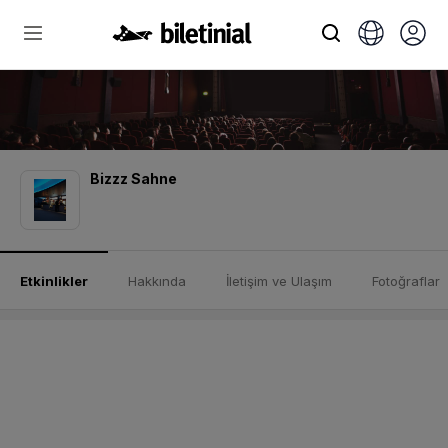
Bizzz Sahne
Etkinlikler
Hakkında
İletişim ve Ulaşım
Fotoğraflar