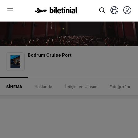
Bodrum Cruise Port
SİNEMA
Hakkında
İletişim ve Ulaşım
Fotoğraflar