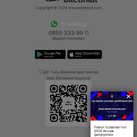
Copyright © 2026
www.biletinial.com
0850 333 99 11
Müşteri Hizmetleri
👇 QR'ı Tara, Biletinial App'i Anında
İndir, Etkinlikleri Kaçırma!
Filenin Sultanları’nın
2026 Avrupa
Şampiyonası