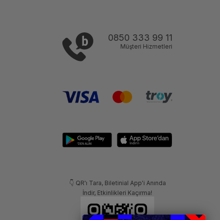
0850 333 99 11
Müşteri Hizmetleri
👇 QR'ı Tara, Biletinial App'i Anında
İndir, Etkinlikleri Kaçırma!