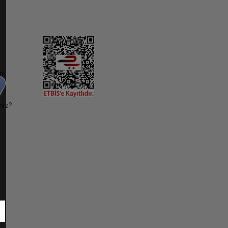
im
niz?
ı