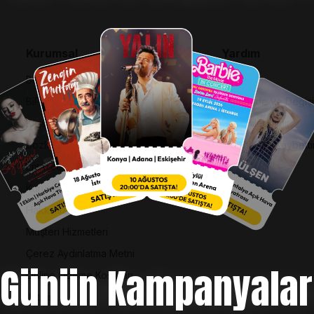
Kurumsal
Yardım
Bilgi Toplumu Hizmetleri
SSS
BiPuan Kurallar & Koşullar
İptal, İade ve Değiş
Kişisel Verilerin Korunması
Nasıl Bilet Alınır
Sözleşme ve Politikalar
Biletinizi Mi Kaybetti
Entegre Yönetim Sistemi Politikası
Kurumsal Kimlik
Hakkımızda
Müşteri Hizmetleri
Çerez Aydınlatma Metni
Günün Kampanyalar
Online Ödeme Koşulları
İletişim