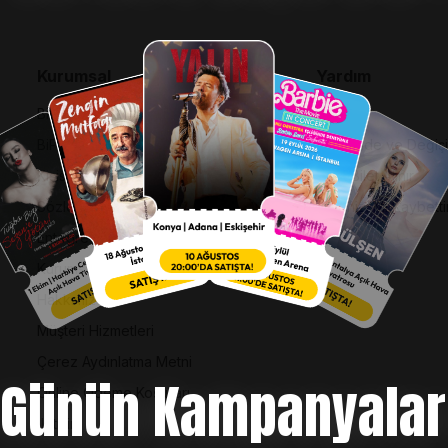
Kurumsal
Yardım
Bilgi Toplumu Hizmetleri
SSS
BiPuan Kurallar & Koşullar
İptal, İade ve Değiş
Kişisel Verilerin Korunması
Nasıl Bilet Alınır
Sözleşme ve Politikalar
Biletinizi Mi Kaybetti
Entegre Yönetim Sistemi Politikası
Kurumsal Kimlik
Hakkımızda
Müşteri Hizmetleri
Çerez Aydınlatma Metni
Günün Kampanyalar
Online Ödeme Koşulları
İletişim