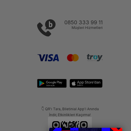
0850 333 99 11
Müşteri Hizmetleri
👇 QR'ı Tara, Biletinial App'i Anında
İndir, Etkinlikleri Kaçırma!