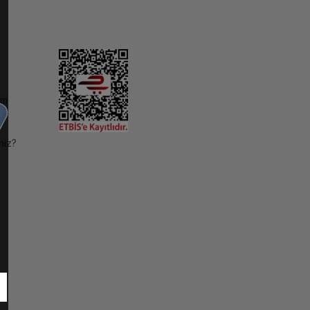
im
niz?
ı