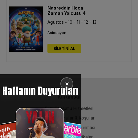
Nasreddin Hoca
Zaman Yolcusu 4
Ağustos - 10 - 11 - 12 - 13
Animasyon
BİLETİNİ AL
✕
Haftanın Duyuruları
Kurumsal
Bilgi Toplumu Hizmetleri
BiPuan Kurallar & Koşullar
Kişisel Verilerin Korunması
Sözleşme ve Politikalar