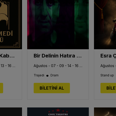
Lüküs Hayat Kabare
Bir Delinin Hatıra Defteri Metin Zakoğlu
Ağustos - 06 - 09 - 13 - 16 - 20 - 23 - 27 - 30
Eylül- 03 - 06
Ağustos - 07 - 09 - 14 - 16 - 21 - 23 - 28 - 30
Ağustos -
Eyl
•
Trajedi
Dram
Stand up
BİLETİNİ AL
BİLE