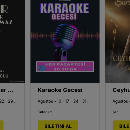
Yaşar Ne Yaşar Ne Yaşamaz
Karaoke Gecesi
Ağustos - 08 - 15 - 22 - 29
Eylül- 04 - 06 - 11 - 13 - 18 - 20
Ağustos - 10 - 17 - 24 - 31
Eylül- 07 - 14 - 21 - 28
Ağustos -
Karaoke
Şiir
BİLETİNİ AL
BİLE