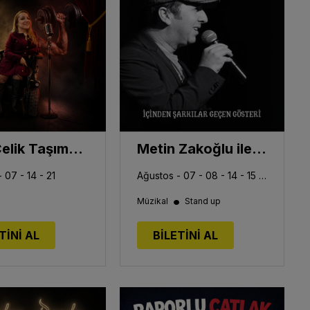
Esra Çelik Taşıma Kapasitesi
Metin Zakoğlu ile Neşeli Gazino
 07 - 14 - 21
ül- 05 - 12
Ağustos - 07 - 08 - 14 - 15 - 21 - 22 - 28 - 29
•
Müzikal
Stand up
TİNİ AL
BİLETİNİ AL