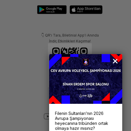
👇 QR'ı Tara, Biletinial App'i Anında
İndir, Etkinlikleri Kaçırma!
Filenin Sultanları’nın 2026
Avrupa Şampiyonası
heyecanına tribünden ortak
olmaya hazır mısınız?