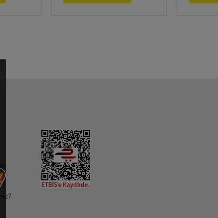
im
niz?