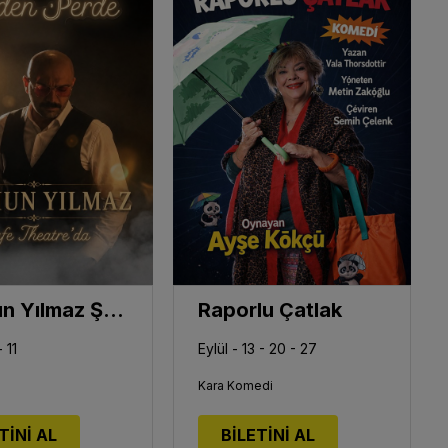
Ceyhun Yılmaz Şiirden Perde
Raporlu Çatlak
 11
Eylül - 13 - 20 - 27
Kara Komedi
TİNİ AL
BİLETİNİ AL