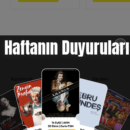
Haftanın Duyuruları
✕
Kurumsal
Yardım
Bilgi Toplumu Hizmetleri
SSS
BiPuan Kurallar & Koşullar
İptal, İade ve Değiş
Kişisel Verilerin Korunması
Nasıl Bilet Alınır
Sözleşme ve Politikalar
Biletinizi Mi Kaybetti
Entegre Yönetim Sistemi Politikası