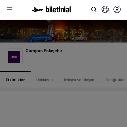
Campus Eskişehir
Etkinlikler
Hakkında
İletişim ve Ulaşım
Fotoğraflar