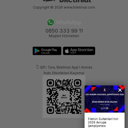
Copyright © 2026
www.biletinial.com
0850 333 99 11
Müşteri Hizmetleri
👇 QR'ı Tara, Biletinial App'i Anında
İndir, Etkinlikleri Kaçırma!
Filenin Sultanları’nın
2026 Avrupa
Şampiyonası