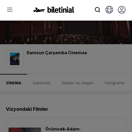
Samsun Çarşamba Cinemas
SİNEMA
Hakkında
İletişim ve Ulaşım
Fotoğraflar
Vizyondaki Filmler
Örümcek-Adam: