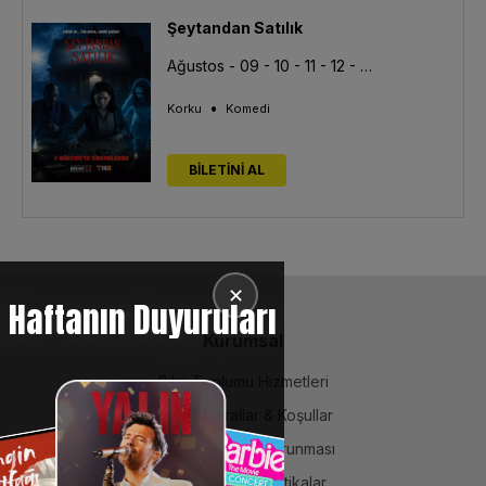
Şeytandan Satılık
Ağustos - 09 - 10 - 11 - 12 - 13
•
Korku
Komedi
BİLETİNİ AL
✕
Haftanın Duyuruları
Kurumsal
Bilgi Toplumu Hizmetleri
BiPuan Kurallar & Koşullar
Kişisel Verilerin Korunması
Sözleşme ve Politikalar